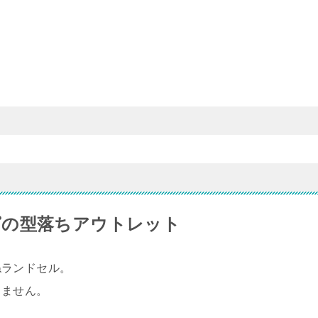
ピの型落ちアウトレット
ねランドセル。
りません。