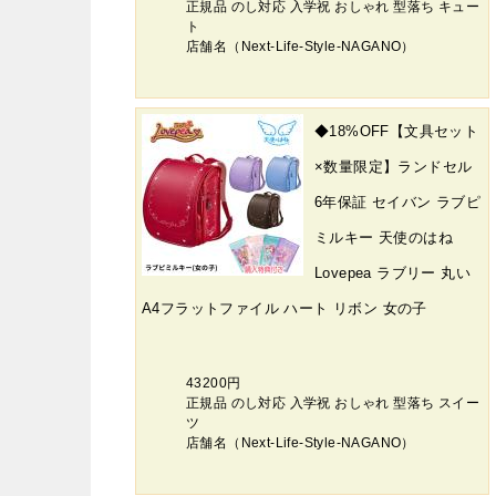
正規品 のし対応 入学祝 おしゃれ 型落ち キュー
ト
店舗名（Next-Life-Style-NAGANO）
◆18%OFF【文具セット
×数量限定】ランドセル
6年保証 セイバン ラブピ
ミルキー 天使のはね
Lovepea ラブリー 丸い
A4フラットファイル ハート リボン 女の子
43200円
正規品 のし対応 入学祝 おしゃれ 型落ち スイー
ツ
店舗名（Next-Life-Style-NAGANO）